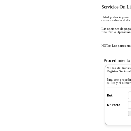
Servicios On L
Usted podrá ingresar 
contados desde el día
Las opciones de pago
finalizar la Operació
NOTA: Los partes empa
Procedimiento 
Multas de tránsi
Registro Nacional
Para este procedi
su Rut y el númer
Rut
Nº Parte