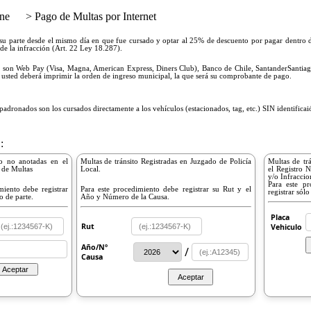
ine
> Pago de Multas por Internet
su parte desde el mismo día en que fue cursado y optar al 25% de descuento por pagar dentro d
 de la infracción (Art. 22 Ley 18.287).
 son Web Pay (Visa, Magna, American Express, Diners Club), Banco de Chile, SantanderSantia
n usted deberá imprimir la orden de ingreso municipal, la que será su comprobante de pago.
dronados son los cursados directamente a los vehículos (estacionados, tag, etc.) SIN identificaió
:
to no anotadas en el
Multas de tránsito Registradas en Juzgado de Policía
Multas de tr
 de Multas
Local.
el Registro 
y/o Infracci
Para este p
miento debe registrar
Para este procedimiento debe registrar su Rut y el
registrar sólo
o de parte.
Año y Número de la Causa.
Placa
Rut
Vehiculo
Año/Nº
/
Causa