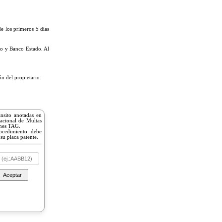
e los primeros 5 días
go y Banco Estado. Al
n del propietario.
ánsito anotadas en
Nacional de Multas
ones TAG.
rocedimiento debe
 su placa patente.