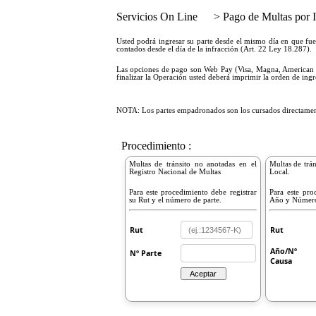
Servicios On Line
> Pago de Multas por I
Usted podrá ingresar su parte desde el mismo día en que fu
contados desde el día de la infracción (Art. 22 Ley 18.287).
Las opciones de pago son Web Pay (Visa, Magna, American E
finalizar la Operación usted deberá imprimir la orden de ing
NOTA: Los partes empadronados son los cursados directamente 
Procedimiento :
Multas de tránsito no anotadas en el
Multas de trán
Registro Nacional de Multas
Local.
Para este procedimiento debe registrar
Para este pro
su Rut y el número de parte.
Año y Número
Rut
Rut
Año/Nº
Nº Parte
Causa