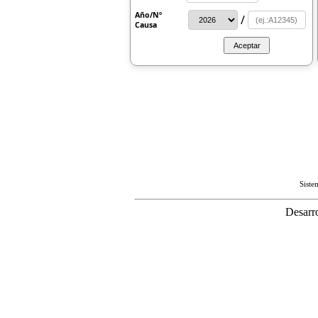
Año/Nº
/
Causa
Sist
Desarr