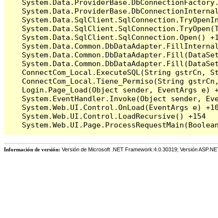
   System.Data.ProviderBase.DbConnectionFactory
   System.Data.ProviderBase.DbConnectionInterna
   System.Data.SqlClient.SqlConnection.TryOpenIn
   System.Data.SqlClient.SqlConnection.TryOpen(T
   System.Data.SqlClient.SqlConnection.Open() +1
   System.Data.Common.DbDataAdapter.FillInterna
   System.Data.Common.DbDataAdapter.Fill(DataSet
   System.Data.Common.DbDataAdapter.Fill(DataSet
   ConnectCom_Local.ExecuteSQL(String gstrCn, St
   ConnectCom_Local.Tiene_Permiso(String gstrCn,
   Login.Page_Load(Object sender, EventArgs e) +
   System.EventHandler.Invoke(Object sender, Eve
   System.Web.UI.Control.OnLoad(EventArgs e) +10
   System.Web.UI.Control.LoadRecursive() +154

Información de versión:
Versión de Microsoft .NET Framework:4.0.30319; Versión ASP.NE