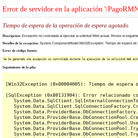
Error de servidor en la aplicación '/PagoRM
Tiempo de espera de la operación de espera agotado
Descripción:
Excepción no controlada al ejecutar la solicitud Web actual. Revise el seguimi
Detalles de la excepción:
System.ComponentModel.Win32Exception: Tiempo de espera de l
Error de código fuente:
Se ha generado una excepción no controlada durante la ejecución de la solicitud Web act
Seguimiento de la pila:
[Win32Exception (0x80004005): Tiempo de espera d
[SqlException (0x80131904): Error relacionado c
   System.Data.SqlClient.SqlInternalConnectionT
   System.Data.SqlClient.SqlConnectionFactory.C
   System.Data.ProviderBase.DbConnectionFactory
   System.Data.ProviderBase.DbConnectionPool.Cre
   System.Data.ProviderBase.DbConnectionPool.Use
   System.Data.ProviderBase.DbConnectionPool.Tr
   System.Data.ProviderBase.DbConnectionPool.Tr