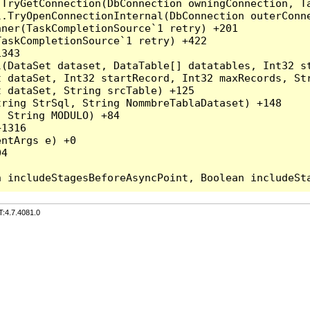
.TryGetConnection(DbConnection owningConnection, T
l.TryOpenConnectionInternal(DbConnection outerConn
ner(TaskCompletionSource`1 retry) +201

askCompletionSource`1 retry) +422

343

l(DataSet dataset, DataTable[] datatables, Int32 st
 dataSet, Int32 startRecord, Int32 maxRecords, Str
 dataSet, String srcTable) +125

ring StrSql, String NommbreTablaDataset) +148

 String MODULO) +84

1316

ntArgs e) +0

4

T:4.7.4081.0