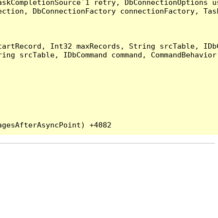
askCompletionSource`1 retry, DbConnectionOptions u
ection, DbConnectionFactory connectionFactory, Tas
artRecord, Int32 maxRecords, String srcTable, IDbC
ing srcTable, IDbCommand command, CommandBehavior 