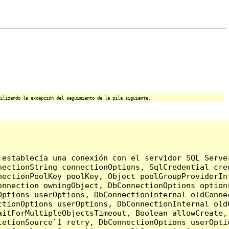
ilizando la excepción del seguimiento de la pila siguiente.
 establecía una conexión con el servidor SQL Serve
nectionString connectionOptions, SqlCredential cre
nectionPoolKey poolKey, Object poolGroupProviderIn
onnection owningObject, DbConnectionOptions option
ptions userOptions, DbConnectionInternal oldConnec
tionOptions userOptions, DbConnectionInternal oldC
aitForMultipleObjectsTimeout, Boolean allowCreate,
etionSource`1 retry, DbConnectionOptions userOptio